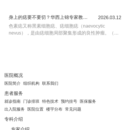
身上的痣要不要切？华西上锦专家教你识别恶性黑色素瘤危险信号
2026.03.12
色素痣又称黑素细胞痣、痣细胞痣（naevocytic
nevus），是由痣细胞局部聚集形成的良性肿瘤。（划
重点，色素痣是良性肿瘤，故而不能简单粗暴地一概而
论地予以激光治疗。）
医院概况
医院简介
组织机构
联系我们
患者服务
就诊指南
门诊排班
特色技术
预约挂号
医保服务
出入院服务
医院位置
楼宇分布
常见问题
专科介绍
专家介绍