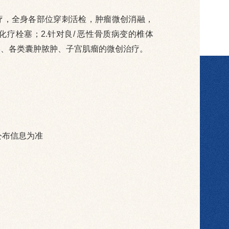
疗，全身各部位穿刺活检，肿瘤微创消融，
疗栓塞；2.针对良/ 恶性骨质病变的椎体
形、各类囊肿脓肿、子宫肌瘤的微创治疗。
公布信息为准