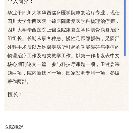
个人简介：
毕业于四川大学华西临床医学院康复治疗专业，现任
四川大学华西医院上锦医院康复医学科物理治疗师，
四川大学华西医院上锦医院康复医学科肌骨康复治疗
组组长。长期从事各种急、慢性足踝部损伤，足踝部
外科手术后以及足踝疾病所引起的功能障碍与疼痛的
物理治疗工作及相关教学工作。以第一作者发表中文
核心期刊论文一篇，参与科技厅课题一项，卫健委课
题两项，院内新技术一项、国家发明专利一项、参编
著作两部。
擅长：
擅长踝关节置换术后、足踝畸形矫形术后、足踝损伤
术后、慢性踝关节不稳等复杂性足踝功能障碍的物理
治疗。对颈肩腰腿疼痛、骨关节炎、骨折术后及其他
医院概况
急慢性肌肉骨骼系统功能障碍的物理治疗也具有丰富