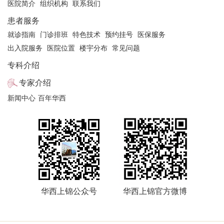
医院简介
组织机构
联系我们
的临床经验。
患者服务
门诊时间：
就诊指南
门诊排班
特色技术
预约挂号
医保服务
出入院服务
医院位置
楼宇分布
常见问题
周四下午
专科介绍
注：具体门诊医生坐诊信息以院方当日公布信息为准
专家介绍
新闻中心
百年华西
华西上锦公众号
华西上锦官方微博