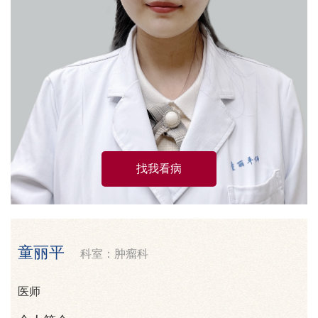
找我看病
童丽平
科室：肿瘤科
医师