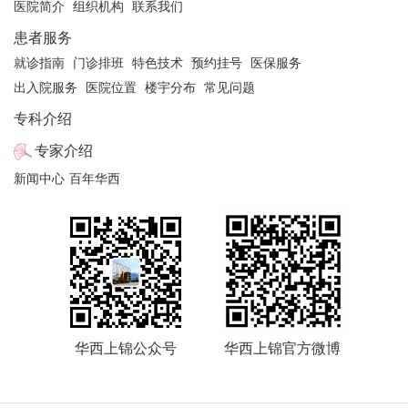
医院简介
组织机构
联系我们
科全程管理。
患者服务
门诊时间：
就诊指南
门诊排班
特色技术
预约挂号
医保服务
出入院服务
医院位置
楼宇分布
常见问题
周四全天（上锦医院）
专科介绍
周三下午（华西医院）
注：具体门诊医生坐诊信息以院方当日公布信息为准
专家介绍
新闻中心
百年华西
华西上锦公众号
华西上锦官方微博