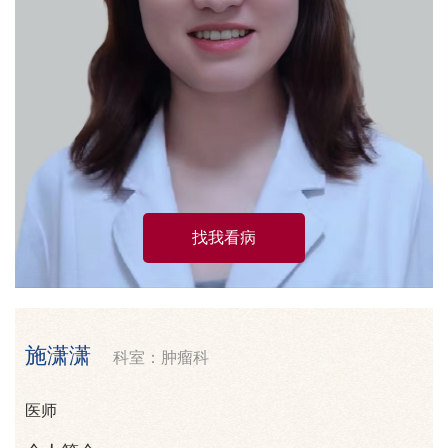
找我看病
施潇潇
科室：肿瘤科
医师