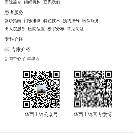
医院简介
组织机构
联系我们
周一上午、周三上午（上锦医院）
患者服务
周二全天（华西本部）
就诊指南
门诊排班
特色技术
预约挂号
医保服务
注：具体门诊医生坐诊信息以院方当日公布信息为准
出入院服务
医院位置
楼宇分布
常见问题
专科介绍
专家介绍
新闻中心
百年华西
华西上锦公众号
华西上锦官方微博