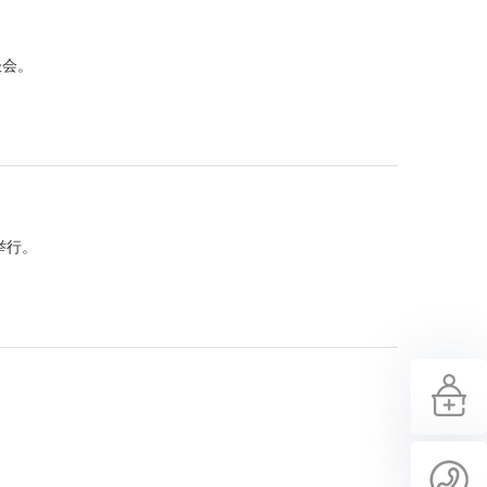
谈会。
举行。