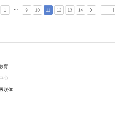

1
9
10
11
12
13
14

教育
中心
医联体