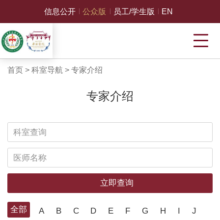
信息公开
公众版
员工/学生版
EN
首页
>
科室导航
>
专家介绍
专家介绍
立即查询
全部
A
B
C
D
E
F
G
H
I
J