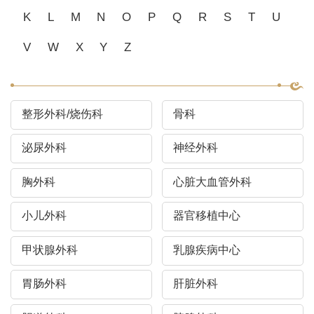
K
L
M
N
O
P
Q
R
S
T
U
V
W
X
Y
Z
整形外科/烧伤科
骨科
泌尿外科
神经外科
胸外科
心脏大血管外科
小儿外科
器官移植中心
甲状腺外科
乳腺疾病中心
胃肠外科
肝脏外科