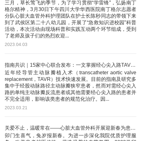
三月，草长莺飞的季节，为了学习贯彻“学雷锋”，弘扬南丁
格尔精神，3月30日下午四川大学华西医院南丁格尔志愿者
分队心脏大血管外科护理团队在护士长陈秒同志的带领下来
到了武侯区第二十八幼儿园，开展了“急救知识进校园”科普
活动，本次活动由现场科普和实践互动两个环节组成，受到
了老师及孩子们的热烈欢迎...
2023.04.03
指南共识｜15家中心联合发布：一文掌握经心尖入路TAVR手术操作规范
近年经导管主动脉瓣植入术（transcatheter aortic valve
replacement，TAVR）技术快速发展。目前的指南及研究多
集中于经股动脉路径主动脉瓣狭窄患者，然而对需经心尖入
路的单纯主动脉瓣反流患者或其他需要经心尖入路的患者并
不完全适用，影响该类患者的规范化治疗。因...
2023.03.21
关爱不止，温暖常在——心脏大血管外科开展迎新春为患者送祝福活动
卯门生喜气，兔岁报新春。为进一步深化我院优质护理服