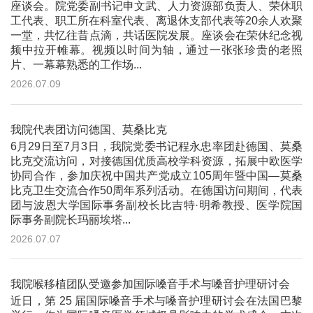
座谈会。院党委副书记申文武、人力资源部负责人、荣休职
工代表、职工所在科室代表、离退休支部代表等20余人欢聚
一堂，共忆往昔点滴，共话医院发展。座谈会在荣休纪念视
频中拉开帷幕。视频以时间为轴，通过一张张珍贵的老照
片、一幕幕熟悉的工作场...
2026.07.09
我院代表团访问德国、莫桑比克
6月29日至7月3日，我院党委书记程永忠率团赴德国、莫桑
比克交流访问，对接德国优质高校学科资源，拓展中欧医学
协同合作，参加庆祝中国共产党成立105周年暨中国—莫桑
比克卫生交流合作50周年系列活动。在德国访问期间，代表
团与波恩大学国际事务副校长比吉特·明希教授、医学院国
际事务副院长玛丽埃塔...
2026.07.07
我院喉移植团队受邀参加国际嗓音手术与嗓音护理研讨会
近日，第 25 届国际嗓音手术与嗓音护理研讨会在法国巴黎