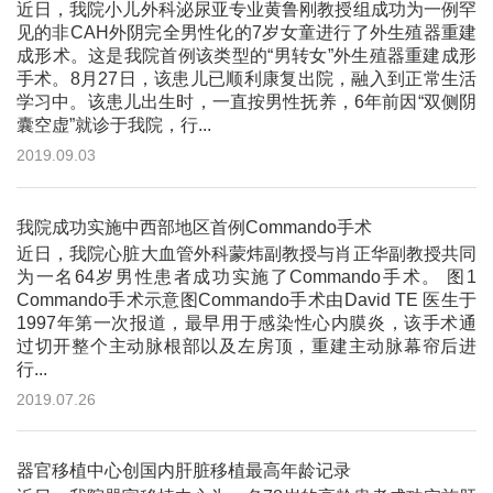
近日，我院小儿外科泌尿亚专业黄鲁刚教授组成功为一例罕
见的非CAH外阴完全男性化的7岁女童进行了外生殖器重建
成形术。这是我院首例该类型的“男转女”外生殖器重建成形
手术。8月27日，该患儿已顺利康复出院，融入到正常生活
学习中。该患儿出生时，一直按男性抚养，6年前因“双侧阴
囊空虚”就诊于我院，行...
2019.09.03
我院成功实施中西部地区首例Commando手术
近日，我院心脏大血管外科蒙炜副教授与肖正华副教授共同
为一名64岁男性患者成功实施了Commando手术。 图1
Commando手术示意图Commando手术由David TE 医生于
1997年第一次报道，最早用于感染性心内膜炎，该手术通
过切开整个主动脉根部以及左房顶，重建主动脉幕帘后进
行...
2019.07.26
器官移植中心创国内肝脏移植最高年龄记录