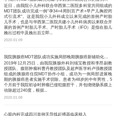
近日，由我院小儿外科联合华西第二医院多科室共同组成的
MDT团队成功完成一例“孕34+4周剖宫产术+早产儿胸腔闭
式引流术”。这是我院小儿外科成立以来完成的首例产时胎
儿手术，也是与华西第二医院共建小儿外科病房以来联合开
展的首例产时胎儿手术。产时胎儿手术（IFO）是指在胎儿
娩出过程中及娩出后立即...
2020.01.09
我院胰腺癌MDT团队成功实施局部晚期胰腺癌新辅助化疗后降期切除术
2019年12月25日，由我院胰腺外科刘续宝教授和李昂副教
授团队、腹部肿瘤科曹丹教授团队及超声医学科卢强教授团
组成的胰腺癌住院MDT协作小组，成功为一例局部进展晚
期的胰腺癌患者实施手术切除。患者为48岁的中年男性，5
个月前于我院初诊时肿瘤已侵犯腹腔干，并包绕绕肠系膜上
动脉超过240度，根据...
2020.01.08
心脏内科完成四川首例无导线起搏器临床植入