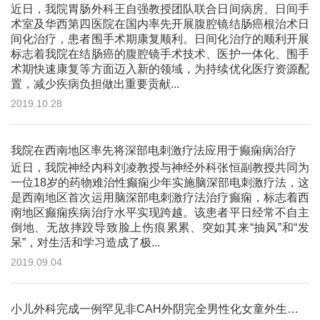
近日，我院胃肠外科王自强教授团队联合日间病房、日间手
术室及华西第四医院在国内率先开展腹腔镜结肠癌根治术日
间化治疗，患者围手术期康复顺利。日间化治疗的顺利开展
标志着我院在结肠癌的腹腔镜手术技术、医护一体化、围手
术期快速康复等方面迈入新的领域，为持续优化医疗资源配
置，减少疾病负担做出重要贡献...
2019.10.28
我院在西南地区率先将深部电刺激疗法应用于癫痫病治疗
近日，我院神经内科刘凌教授与神经外科张恒副教授共同为
一位18岁的药物难治性癫痫少年实施脑深部电刺激疗法，这
是西南地区首次运用脑深部电刺激疗法治疗癫痫，标志着西
南地区癫痫疾病治疗水平实现跨越。该患者平日经常不自主
倒地、无故摔跤导致脸上伤痕累累、突如其来“抽风”和“发
呆”，对生活和学习造成了极...
2019.09.04
小儿外科完成一例罕见非CAH外阴完全男性化女童外生殖器重建成形术