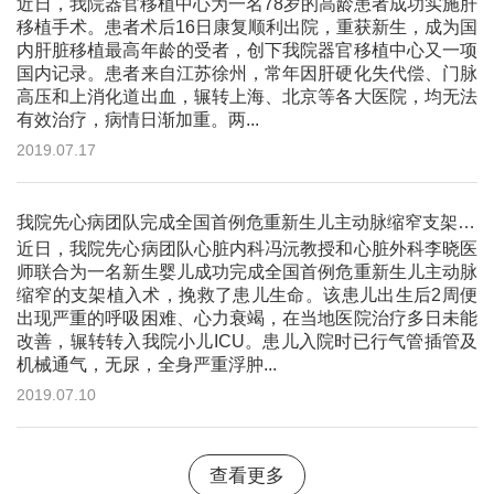
近日，我院器官移植中心为一名78岁的高龄患者成功实施肝
移植手术。患者术后16日康复顺利出院，重获新生，成为国
内肝脏移植最高年龄的受者，创下我院器官移植中心又一项
国内记录。患者来自江苏徐州，常年因肝硬化失代偿、门脉
高压和上消化道出血，辗转上海、北京等各大医院，均无法
有效治疗，病情日渐加重。两...
2019.07.17
我院先心病团队完成全国首例危重新生儿主动脉缩窄支架植入术
近日，我院先心病团队心脏内科冯沅教授和心脏外科李晓医
师联合为一名新生婴儿成功完成全国首例危重新生儿主动脉
缩窄的支架植入术，挽救了患儿生命。该患儿出生后2周便
出现严重的呼吸困难、心力衰竭，在当地医院治疗多日未能
改善，辗转转入我院小儿ICU。患儿入院时已行气管插管及
机械通气，无尿，全身严重浮肿...
2019.07.10
查看更多