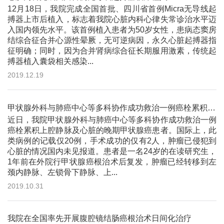
12月18日，我院完成全国首批、四川省首例Micra无导线起
搏器上市后植入，标志着我院心脏内科心律失常诊治水平迈
入国内领先水平。该首例植入患者为50岁女性，患病态窦房
结综合征合并心源性晕厥，无可逆病因，永久心脏起搏器指
征明确；同时，因为合并肾病综合征长期服用激素，传统起
搏器植入囊袋相关感染...
2019.12.19
甲状腺外科与肺癌中心等多科协作成功救治一例癌栓累积上腔静脉及心脏的晚期甲状腺癌患者
近日，我院甲状腺外科与肺癌中心等多科协作成功救治一例
癌栓累积上腔静脉及心脏的晚期甲状腺癌患者。国际上，此
类病例的记载仅20例，手术成功的仅有2人，肿瘤已侵犯到
心脏的情况国内未见报道。患者是一名24岁的在读研究生，
1年前在外院行甲状腺癌根治术后复发，肿瘤已经转移到左
颈内静脉、左锁骨下静脉、上...
2019.10.31
我院在全国率先开展腹腔镜结肠癌根治术日间化治疗