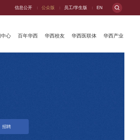
信息公开
公众版
员工/学生版
EN
闻中心
百年华西
华西校友
华西医联体
华西产业
招聘