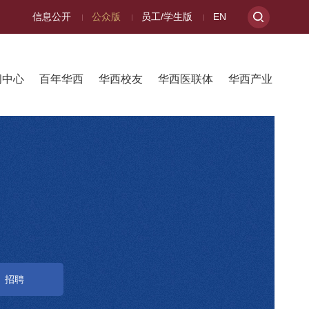
信息公开
公众版
员工/学生版
EN
闻中心
百年华西
华西校友
华西医联体
华西产业
招聘