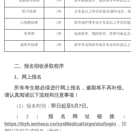
实验医学技师
2年
医学检验技术、临床医学本科及以上
听力技师
2年
大专及以上学历应届
/往届毕业生，
心电图技师
2年
医学或护理专业大专及以上学历应届
营养师
2年
临床医学、预防医学、营养与食品卫
核医学技师
2年
医学专业和医学相关专业本科及以上
二
、
报名招收录取程序
1、网上报名
所有考生都必须进行网上报名，逾期将不再补报
。
请认真阅读以下流程和注意事项！
（
1）报名
时间：
即日起至
5
月
7
日。
（2）
报名网址链接：
https://byh.wchscu.cn/sysMedical/sign/stu/login
，按