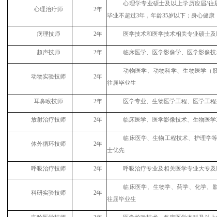
心理学专业硕士及以上学历
应届
/
心理治疗师
2年
毕业不超过
3年，年龄35岁以下；身心健
病理技师
2年
医学技术和医学技术相关专业硕士及
超声技师
2年
临床医学、医学影像学、医学影像技
动物医学、动物科学、生物医学（
动物
实验技师
2年
往届毕业生
耳鼻喉技师
2年
医学专业、
生物医学
工程
、医学工程
放射治疗技师
2年
临床医学、医学影像技术、生物医学
临床医学、生物工程技术、护理学
体外循环技师
2年
士优先
呼吸治疗技师
2年
呼吸治疗专业及相关医学专业大专及
临床医学、生物学、药学、化学、
科研实验技师
2年
往届毕业生