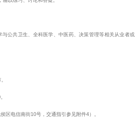
讲课；辅以练习、讨论和答疑。
学与公共卫生、全科医学、中医药、决策管理等相关从业者或
市。
0。
侯区电信南街10号，交通指引参见附件4）。