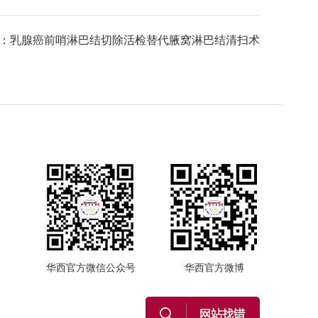
：乳腺癌前哨淋巴结切除活检替代腋窝淋巴结清扫术
华西官方微信公众号
华西官方微博