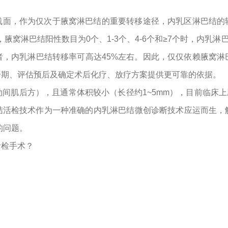
浅面，作为仅次于腋窝淋巴结的重要转移途径，内乳区淋巴结的
窝淋巴结阳性数目为0个、1-3个、4-6个和≥7个时，内乳淋巴结转移
者，内乳淋巴结转移率可高达45%左右。因此，仅仅依赖腋窝淋
分期、评估预后及确定术后化疗、放疗方案提供更可靠的依据。
肌后方），且通常体积较小（长径约1~5mm），目前临床上应用
结活检技术作为一种准确的内乳淋巴结微创诊断技术应运而生，
的问题。
活检手术？