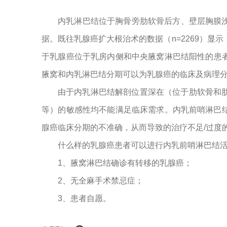
内乳淋巴结位于胸骨旁肋软骨后方、壁层胸膜
据。既往乳腺癌扩大根治术的数据（n=2269）显示，腋
于乳腺癌位于乳房内侧和中央腋窝淋巴结阳性的患
腋窝和内乳淋巴结分期可以为乳腺癌的临床及病理
由于内乳淋巴结解剖位置深在（位于肋软骨和肋间
等）的敏感性均不能满足临床需求。内乳前哨淋巴
腺癌临床分期的不准确，从而导致的治疗不足/过度
什么样的乳腺癌患者可以进行内乳前哨淋巴结
1、腋窝淋巴结确诊有转移的乳腺癌；
2、无全麻手术禁忌症；
3、患者自愿。