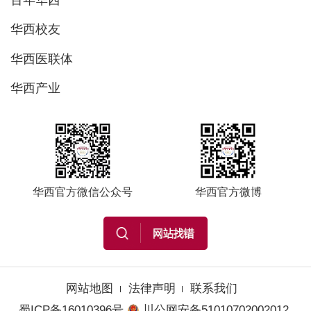
华西校友
华西医联体
华西产业
华西官方微信公众号
华西官方微博
网站地图
法律声明
联系我们
蜀ICP备16010396号
川公网安备51010702002012