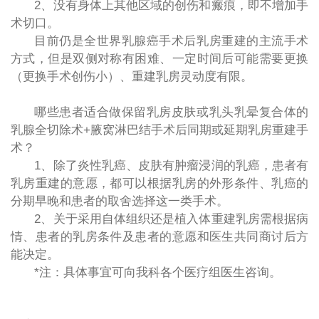
2、没有身体上其他区域的创伤和瘢痕，即不增加手
术切口。
目前仍是全世界乳腺癌手术后乳房重建的主流手术
方式，但是双侧对称有困难、一定时间后可能需要更换
（更换手术创伤小）、重建乳房灵动度有限。
哪些患者适合做保留乳房皮肤或乳头乳晕复合体的
乳腺全切除术+腋窝淋巴结手术后同期或延期乳房重建手
术？
1、除了炎性乳癌、皮肤有肿瘤浸润的乳癌，患者有
乳房重建的意愿，都可以根据乳房的外形条件、乳癌的
分期早晚和患者的取舍选择这一类手术。
2、关于采用自体组织还是植入体重建乳房需根据病
情、患者的乳房条件及患者的意愿和医生共同商讨后方
能决定。
*注：具体事宜可向我科各个医疗组医生咨询。