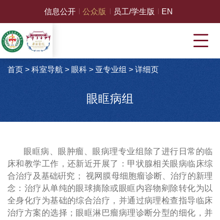
信息公开
公众版
员工/学生版
EN
首页
>
科室导航
>
眼科
>
亚专业组
>
详细页
眼眶病组
眼眶病、眼肿瘤、眼病理专业组除了进行日常的临
床和教学工作，还新近开展了：甲状腺相关眼病临床综
合治疗及基础硏究； 视网膜母细胞瘤诊断、治疗的新理
念：治疗从单纯的眼球摘除或眼眶内容物剜除转化为以
全身化疗为基础的综合治疗，并通过病理检查指导临床
治疗方案的选择；眼眶淋巴瘤病理诊断分型的细化，并