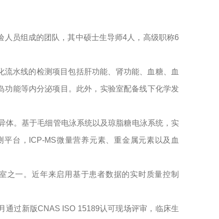
验人员组成的团队，其中硕士生导师
4
人，高级职称
6
化流水线的检测项目包括
肝功能、肾功能、血糖、血
岛功能等内分泌项目
。此外，实验室配备线下化学发
异体。基于毛细管电泳系统以及琼脂糖电泳系统，实
平台，ICP-MS
微量
营养
元素
、重金属元素以及血
室之一。近年来启用基于患者数据的实时质量控制
月通过新版
CNAS ISO 15189
认可现场评审，临床生