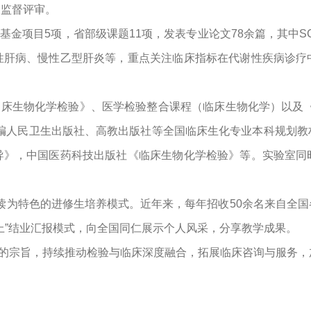
场监督评审。
学基金项目
5
项，省部级课题
11
项，发表专业论文
78
余篇，其中
S
性肝病、慢性乙型肝炎等，重点关注临床指标在代谢性疾病诊疗
临床生物化学检验》、医学检验整合课程（临床生物化学）以及
编人民卫生出版社、高教出版社等全国临床生化专业本科规划教
导》，中国医药科技出版社《临床生物化学检验》等。实验室
同
读为特色的进修生培养模式
。近年来，每年招收50
余名来自全国
上”结业汇报模式，向全国同仁
展示个人风采
，分享教学
成果。
的宗旨，持续推动检验与临床深度融合，拓展临床咨询与服务，