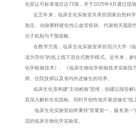
化室认可标准项目达
73
项，并于
2025
年
4
月通过现
近五年来，临床生化实验室共承担国家自然科
发症、动脉粥样硬化性心血管疾病、代谢相关脂肪
分子机制与干预策略
。
在教学方面，临床生化实验室承担
四川大学
《
读为导向”的线上线下混合式教学模式。
近年来，参
化学检验技术》、《临床生物化学检验技术实验指
师、住院技师以及省内外进修生的培养。
临床生化室构建
“
主动检验
”
思维，创建以报告解
其深入解析生化指标。同时
开创性地开展进修生
“线
临床生化实验室始终秉持
“
质量第一，服务第一
”
流的临床生物化学实验室。