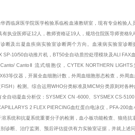
为华西临床医学院医学检验系临检血液教研室，现有专业检验人
具有执业医师证
12
人，教师资格证
19
人，规培住院医导师资格
9
室诊断及出凝血疾病实验室诊断两个方向。血液病实验室诊断
 SP-10/50
自动推片机，
BT50
全自动质控处理模块及
ALI FAX
Canto/ Canto
Ⅱ 流式细胞仪，
CYTEK NORTHERN LIGHTS
X63
等仪器，开展全血细胞计数，外周血细胞形态检查，外周血
（
FISH
）检测。综合运用
WHO
分类标准及
MICM
分类原则对各种
有全自动凝血分析仪：
SYSMEX CN -6000
、
SYSMEX CS-5100
CAPILLARYS 2 FLEX PIERCING
血红蛋白电泳仪，
PFA-200
血
纤溶系统和抗凝系统重要分子的检测，血小板功能检查、狼疮抗
鉴别诊断、治疗监测、预后评估提供有力实验室证据，并就上述