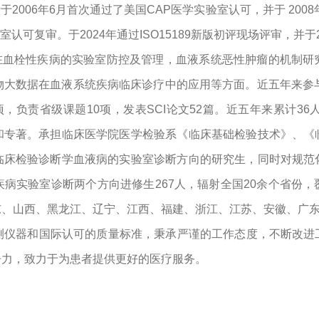
绩于
2006
年
6
月首次通过了美国
CAP
医学实验室认可，并于
2008
室认可复审。于
2024
年通过
ISO15189
新版初评现场评审，并于
在血栓性疾病的实验室防控及管理，血液系统恶性肿瘤的机制研
物大数据在血液系统疾病临床诊疗中的应用等方面。近五年来参
项，负责省级课题
10
项，发表
SCI
论文
52
篇。近五年来累计
36
和专著。承担临床医学院医学检验系《临床基础检验技术》、《
临床检验诊断学血液病的实验室诊断方向的研究生，同时对规范
疾病实验室诊断两个方向进修生
267
人，
辐射全国
20
余个省份，
、山西、黑龙江、辽宁、江西、福建、浙江、江苏、安徽、广东
仪器和国际认可的质量标准，秉承严谨的工作态度，不断改进
争力，致力于为患者提供更好的医疗服务。