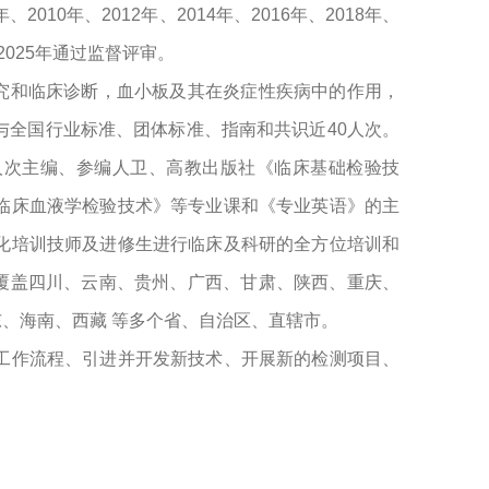
年、
2010
年、
2012
年、
2014
年、
2016
年、
2018
年、
2025
年通过监督评审。
究和临床诊断，血小板及其在炎症性疾病中的作用，
与全国行业标准、团体标准、指南和共识近
40
人次。
人次主编、参编人卫、高教出版社《临床基础检验技
临床血液学检验技术》等专业课和《专业英语》的主
化培训技师及进修生进行临床及科研的全方位培训和
覆盖四川、云南、贵州、广西、甘肃、陕西、重庆、
、海南、西藏 等多个省、自治区、直辖市。
工作流程、引进并开发新技术、开展新的检测项目、