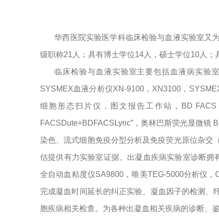
华西医院实验医学科临床检验与血液实验室又
级职称
21
人；具有博士学位
14
人，硕士学位
10
人；
临床检验与血液实验室主要包括血液病实验
SYSMEX
血液分析仪
XN-9100
，
XN3100
，
SYSMEX
细胞形态扫片仪，图文报告工作站，
BD FACS 
FACSDute+BDFACSLyric
”，奥林巴斯荧光显微镜
B
染色、流式细胞免疫分型分析及免疫荧光原位杂交
估提供有力实验室证据。出凝血疾病实验室诊断拥
全自动血粘度仪
SA9800
，唯美
TEG-5000
分析仪，
完成凝血时间延长的纠正实验、凝血因子的检测、
胞疾病相关检查。为各种出凝血相关疾病的诊断、