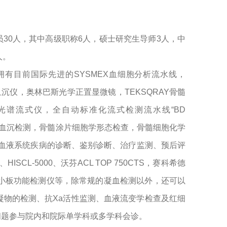
员
30
人，其中高级职称
6
人，硕士研究生导师
3
人，中
人。
拥有目前国际先进的
SYSMEX
血细胞分析流水线，
血沉仪，奥林巴斯光学正置显微镜，
TEKSQRAY
骨髓
光谱流式仪，全自动标准化流式检测流水线“
BD
血沉检测，骨髓涂片细胞学形态检查，骨髓细胞化学
血液系统疾病的诊断、鉴别诊断、治疗监测、预后评
、
HISCL-5000
、沃芬
ACL TOP 750CTS
，赛科希德
小板功能检测仪等，除常规的凝血检测以外，还可以
凝物的检测、抗
Xa
活性监测、血液流变学检查及红细
问题参与院内和院际单学科或多学科会诊。