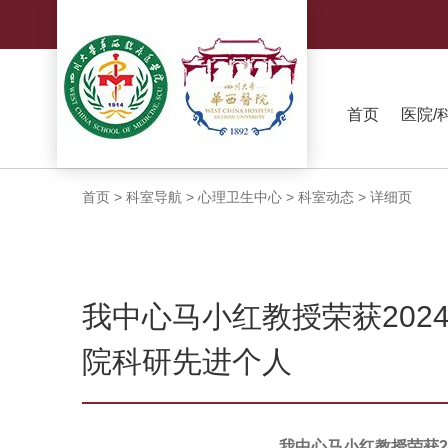
首页
医院/
首页
>
科室导航
>
心理卫生中心
>
科室动态
>
详细页
我中心马小红教授荣获202
院科研先进个人
我中心马小红
教授
荣
获
2