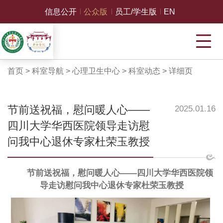
信息公开
公众版
员工/学生版
EN
首页
>
科室导航
>
心理卫生中心
>
科室动态
>
详细页
节前送祝福，慰问暖人心——
2025.01.16
四川大学华西医院领导走访慰
问我中心退休专家杜荣玉教授
节前送祝福，慰问暖人心
——
四川大学华西医院领
导走访慰问
我中心
退休专家杜荣玉教授