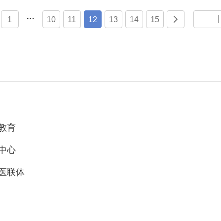

1
10
11
12
13
14
15

教育
中心
医联体