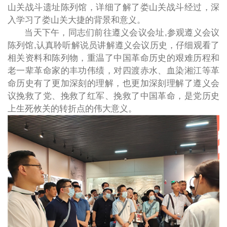
山关战斗遗址陈列馆，详细了解了娄山关战斗经过，深
入学习了娄山关大捷的背景和意义。
当天下午，同志们前往遵义会议会址,参观遵义会议
陈列馆,认真聆听解说员讲解遵义会议历史，仔细观看了
相关资料和陈列物，重温了中国革命历史的艰难历程和
老一辈革命家的丰功伟绩，对四渡赤水、血染湘江等革
命历史有了更加深刻的理解，也更加深刻理解了遵义会
议挽救了党、挽救了红军、挽救了中国革命，是党历史
上生死攸关的转折点的伟大意义。