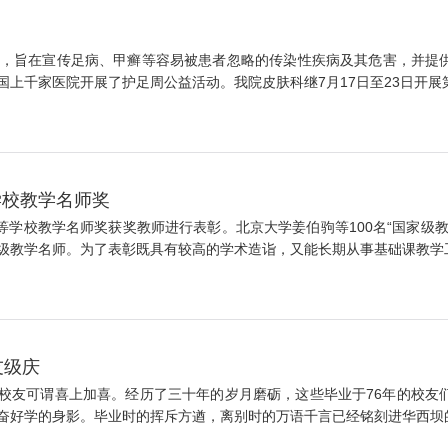
，旨在宣传足病、甲癣等容易被患者忽略的传染性疾病及其危害，并提
上千家医院开展了护足周公益活动。我院皮肤科继7月17日至23日开展第一
学校教学名师奖
等学校教学名师奖获奖教师进行表彰。北京大学姜伯驹等100名“国家级
教学名师。为了表彰既具有较高的学术造诣，又能长期从事基础课教学工作
友级庆
余名校友可谓喜上加喜。经历了三十年的岁月磨砺，这些毕业于76年的校
好学的身影。毕业时的挥斥方遒，离别时的万语千言已经铭刻进华西坝的历