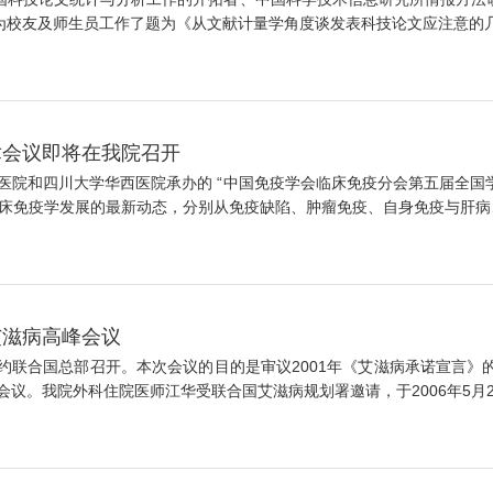
为校友及师生员工作了题为《从文献计量学角度谈发表科技论文应注意的几个
术会议即将在我院召开
和四川大学华西医院承办的 “中国免疫学会临床免疫分会第五届全国学术会
床免疫学发展的最新动态，分别从免疫缺陷、肿瘤免疫、自身免疫与肝病、免
艾滋病高峰会议
约联合国总部召开。本次会议的目的是审议2001年《艾滋病承诺宣言》的
。我院外科住院医师江华受联合国艾滋病规划署邀请，于2006年5月2.