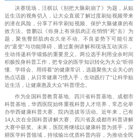
决赛现场，汪棋以《别把大脑刷崩了》为题，从贴
近生活的视角切入，让大众直观了解过度刷短视频带来
的潜在风险，分享了科学刷短视频、保护大脑健康的有
效方法。曾鹏以《你身上有块肌肉正在悄悄“死”去》为
题，聚焦臀部肌肉在久坐不动、不良姿势下可能引发
的“退变”与功能障碍，通过案例讲解和现场互动演示，
生动传递科学锻炼的重要意义。两位选手利用业余时间
积极投身科普工作，把专业的医学知识转化为大众“听得
懂、学得会、用得着”的健康常识，选题聚焦大众关心的
热点话题，从日常健康习惯入手，生动践行了“让科学贴
近生活，让健康惠及大众”科普理念。
作为全国科普教育基地、四川省科普基地、成都市
科普基地，华西医院始终重视科普人才培养，常态化举
办华西健康科普大赛、院内选拔等活动。近年来，已有
14人次在全国科普讲解大赛、四川省及成都市科普讲解
大赛中获奖。未来，医院将继续以健康科普为抓手，深
耕医学科普领域，持续输出优质科普内容，为推动全民