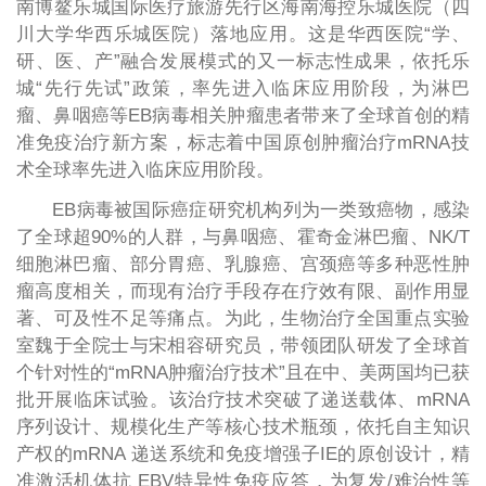
南博鳌乐城国际医疗旅游先行区海南海控乐城医院（四
川大学华西乐城医院）落地应用。这是华西医院“学、
研、医、产”融合发展模式的又一标志性成果，依托乐
城“先行先试”政策，率先进入临床应用阶段，为淋巴
瘤、鼻咽癌等EB病毒相关肿瘤患者带来了全球首创的精
准免疫治疗新方案，标志着中国原创肿瘤治疗mRNA技
术全球率先进入临床应用阶段。
EB病毒被国际癌症研究机构列为一类致癌物，感染
了全球超90%的人群，与鼻咽癌、霍奇金淋巴瘤、NK/T
细胞淋巴瘤、部分胃癌、乳腺癌、宫颈癌等多种恶性肿
瘤高度相关，而现有治疗手段存在疗效有限、副作用显
著、可及性不足等痛点。为此，生物治疗全国重点实验
室魏于全院士与宋相容研究员，带领团队研发了全球首
个针对性的“mRNA肿瘤治疗技术”且在中、美两国均已获
批开展临床试验。该治疗技术突破了递送载体、mRNA
序列设计、规模化生产等核心技术瓶颈，依托自主知识
产权的mRNA 递送系统和免疫增强子IE的原创设计，精
准激活机体抗 EBV特异性免疫应答，为复发/难治性等