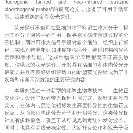
fluorogenic far-red and near-infrared tetrazine
bioorthogonal probes”的研究论文，报道了可用于活细
胞、活体成像的新型荧光探针。
荧光探针不但可在亚细胞水平标记生物大分子，揭
示其在分子网络中的作用，探寻相关病理演进过程的分
子机制；同时可作为信号手段对多个细胞、组织进行标
记，实现对特异靶标如肿瘤转移病灶、神经结构的光学
示踪和手术导航。这些生物医学应用都离不开高灵敏
度、信噪比的荧光探针。开发具有活细胞和体内荧光开
启能力并具有良好组织穿透力的新型荧光探针成为了开
发新型诊断示踪方法的重要研究内容。
本研究通过一种新型的化学生物学技术——生物正
交化学，设计了新的荧光探针开启方式。探针本身没有
荧光，在体内与预定位靶标发生高度特异性的生物正交
反应，从而原位构建荧光分子和开启荧光。这类荧光探
针具有多种颜色，覆盖了从可见光到近红外发射波长。
同时，也具有高度光稳定性、大斯托克位移和双光子吸