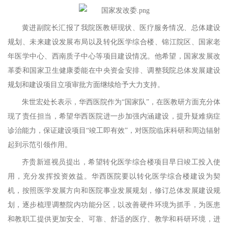
黄进副院长汇报了我院医教研现状
、
医疗服务情况
、
总体建设
规划
、
未来建设发展布局
以及
转化医学综合楼、锦江院区、国家老
年医学中心、西南质子中心等项目
建设情况。他
希望
，
国家发展改
革委和国家卫生健康委能在中央资金安排、调整我院总体发展建设
规划和建设项目立项审批方面继续给予大力支持。
朱世宏处长
表示，
华西医院作为
“
国家队
”
，在医教研方面充分体
现了责任担当，希望
华西医院
进一步加强内涵建设，提升疑难病症
诊治能力，保证建设项目
“
竣工即有效
”
，对医院临床科研和周边辐射
起到
示范引领作用。
齐贵新巡视员提出
，
希望转化医学综合楼项目早日竣工投入使
用，充分发挥投资效益
。华西医院要
以转化医学综合楼建设为契
机，按照医学发展方向和医院事业发展规划，修订总体发展建设规
划，逐步梳理调整院内功能分区，以改善硬件环境为抓手，为医患
和教职工提供更加安全、可靠、舒适的医疗、教学和科研环境，进