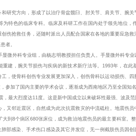
务和研究方向，形成了以治疗骨盆髋臼、肘关节、肩关节、腕关
等为特色的临床专科。临床及科研工作在国内处于领先地位，
重创伤抢救任务，还随时派出人员配合国家在各地的重要应急救
等患者。
的手显微外科专业组，由杨志明教授担任负责人。手显微外科专
能重建，腕关节损伤与疾病的新技术新疗法等。1993年，在此
分工，使骨科创伤专业发展更加深入，创伤骨科以运动损伤、四
文，参加了国内主要的学术会议，逐渐成为西南地区乃至全国知
大地震，最大烈度达11度。这是新中国成立以来破坏性最强、波
心，又邻近震区，自然成为此次抗震救灾的中流砥柱。地震伤员
速扩大到8个病区680张床位，成为救治地震伤员的最主要科室。
例发生肺部感染、手术伤口感染及其它并发症，无一例截肢伤员因