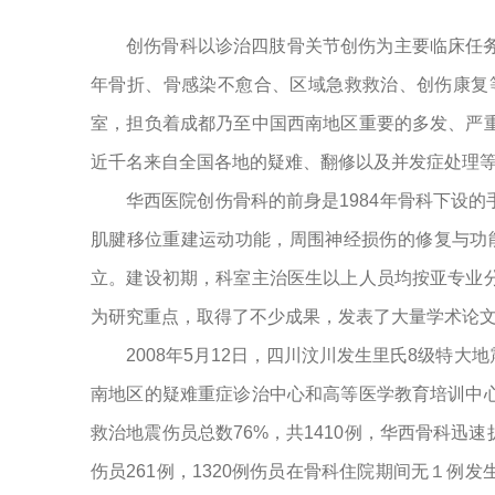
创伤骨科以诊治四肢骨关节创伤为主要临床任
年骨折、骨感染不愈合、区域急救救治、创伤康复
室，担负着成都乃至中国西南地区重要的多发、严
近千名来自全国各地的疑难、翻修以及并发症处理
华西医院创伤骨科的前身是1984年骨科下设
肌腱移位重建运动功能，周围神经损伤的修复与功
立。建设初期，科室主治医生以上人员均按亚专业
为研究重点，取得了不少成果，发表了大量学术论
2008年5月12日，四川汶川发生里氏8级特
南地区的疑难重症诊治中心和高等医学教育培训中
救治地震伤员总数76%，共1410例，华西骨科迅
伤员261例，1320例伤员在骨科住院期间无１