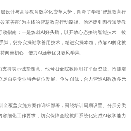
顶层设计与高等教育数字化变革大势，阐释了学校“智慧教育行
能—改革善能”为主线的智慧教育行动路径。他还援引陶行知等教
行动指南：一是炼就AI好头脑，以开放心态接纳智能技术，拔
 好手脚，躬身实操勤学善用技术，精进实操本领，依靠AI孵化教
持向善初心，借力AI涵养优良教风学风。
力支持表示诚挚谢意。他号召全院教师用好平台资源、抢抓培
，立足自身专业特色错位发展、争先创优，合力营造AI教改多元
。
育培训全覆盖实施方案作详细部署，围绕培训周期设置、分层分类
内容细化工作要求，切实保障全院教师系统化完成AI教学能力