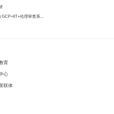
研
+IIT+伦理审查系...
教育
中心
医联体