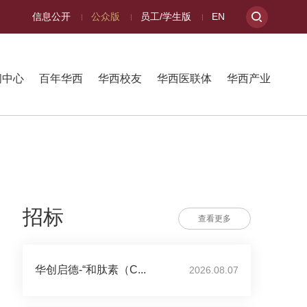
信息公开
公众版
员工/学生版
EN
闻中心
百年华西
华西校友
华西医联体
华西产业
招标
查看更多
华创启德-“和肽素（C...
2026.08.07