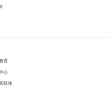
研
教育
中心
医联体