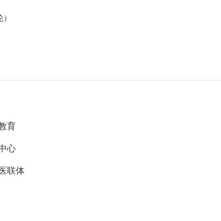
轮）
教育
中心
医联体