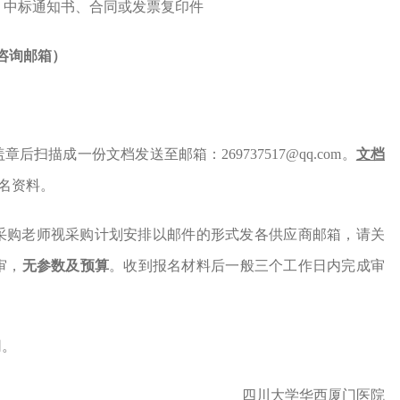
、中标通知书、合同或发票复印件
咨询邮箱）
章后扫描成一份文档发送至邮箱：269737517
@
q
q.
com。
文档
名资料。
采购老师视采购计划安排以邮件的形式发各供应商邮箱，请关
审，
无参数及预算
。收到报名材料后一般三个工作日内完成审
网。
四川大学华西厦门医院