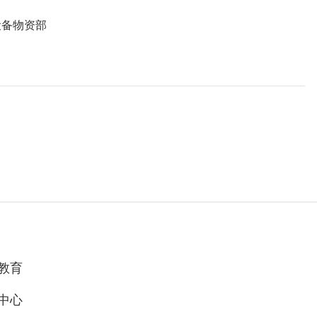
设备物资部
教育
中心