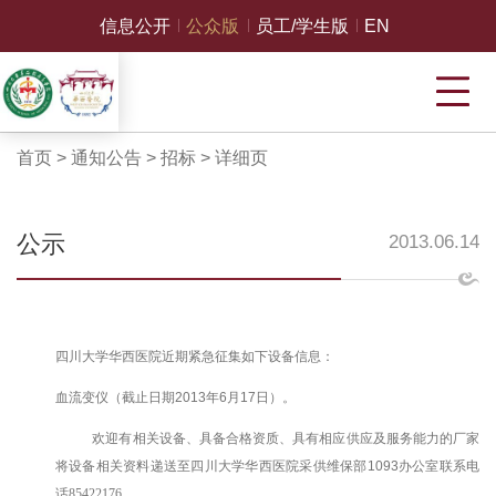
信息公开
公众版
员工/学生版
EN
首页
>
通知公告
>
招标
>
详细页
公示
2013.06.14
四川大学华西医院近期紧急征集如下设备信息：
血流变仪（截止日期
2013
年
6
月
17
日）。
欢迎有相关设备、具备合格资质、具有相应供应及服务能力的厂家
将设备相关资料递送至四川大学华西医院采供维保部
1093
办公室联系电
话85422176