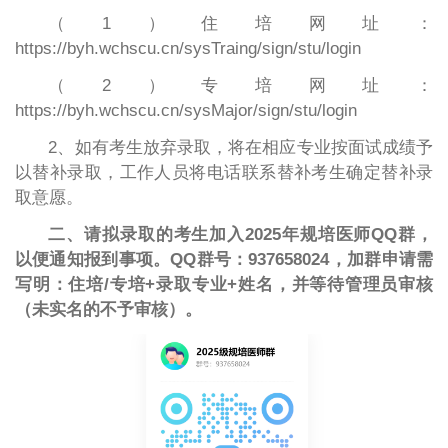
（1）住培网址：
https://byh.wchscu.cn/sysTraing/sign/stu/login
（2）专培网址：
https://byh.wchscu.cn/sysMajor/sign/stu/login
2、如有考生放弃录取，将在相应专业按面试成绩予
以替补录取，工作人员将电话联系替补考生确定替补录
取意愿。
二、
请
拟
录取的
考生
加入
2025
年规培医师
QQ
群，
以便通知报到事项。
QQ
群号：
937658024，加群
申请需
写明：住培
/专培+录取专业+姓名，并等待管理员审核
（未实名的不予审核）
。