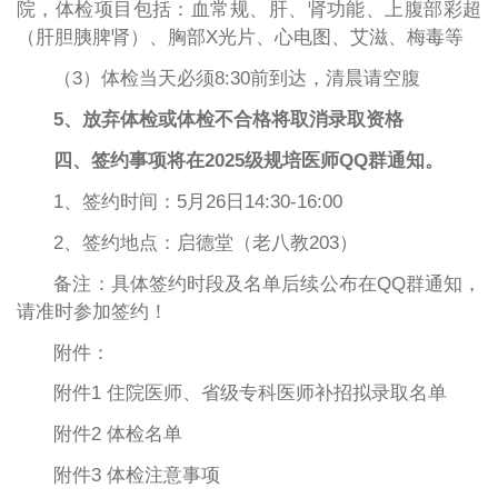
院，体检项目包括：血常规、肝、肾功能、上腹部彩超
（肝胆胰脾肾）、胸部X光片、心电图、艾滋、梅毒等
（
3）体检当天必须
8:30前到达，清晨请空腹
5、
放弃体检或体检不合格将取消录取资格
四、
签约事项
将在
2025级规培医师QQ群通知。
1、签约时间：5月26日14:30-16:00
2、签约地点：启德堂（老八教203）
备注：具体签约时段及名单后续公布在
QQ群通知，
请准时参加签约！
附件：
附件1 住院医师、省级专科医师补招拟录取名单
附件2 体检名单
附件3 体检注意事项