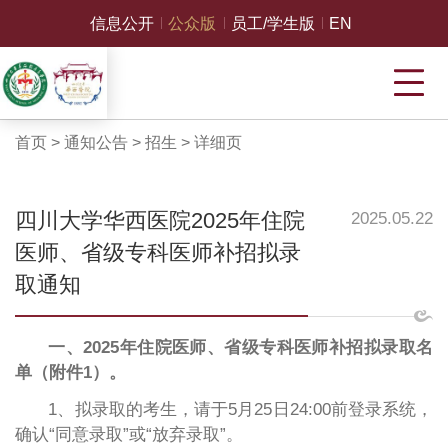
信息公开
公众版
员工/学生版
EN
首页
>
通知公告
>
招生
>
详细页
四川大学华西医院2025年住院
2025.05.22
医师、省级专科医师补招拟录
取通知
一、
2025
年住院医师、
省级
专科医师
补招
拟
录取名
单（附件
1
）。
1、
拟录取的考生，请于
5月25日24:00前登录系统，
确认
“同意录取”或“放弃录取”。