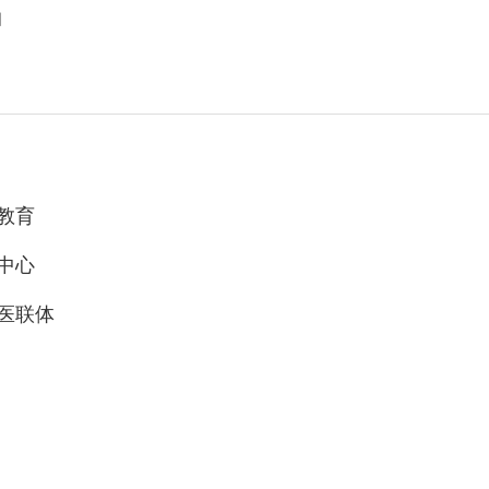
知
教育
中心
医联体