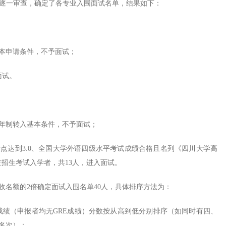
行逐一审查，确定了各专业入围面试名单，结果如下：
基本申请条件，不予面试；
面试。
五年制转入基本条件，不予面试；
绩点达到3.0、全国大学外语四级水平考试成绩合格且名列《四川大学高
招生考试入学者，共13人，进入面试。
招收名额的2倍确定面试入围名单40人，具体排序方法为：
L成绩（申报者均无GRE成绩）分数按从高到低分别排序（如同时有四、
的名次）；