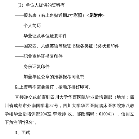
（
2
）单位人提供的资料有：
——报名表（右上角贴近期2寸彩照）
<见附件>
——个人简历
——
毕业证及学位证
复印件
——国家四、六级英语等级证书级
各类证书奖状
复印件
——职业资格证书复印件
——身份证复印件
——加盖单位公章的推荐报考同意书
以上资料不需要装订，按顺序排好即可
,
直接递交或邮寄到四川大学华西医院毕业后培训部（地址：四
川省成都市外南国学巷
37号，四川大学华西医院临床医学院第八教
学楼毕业后培训部20
4
室
李
老师
收。邮政编码：
610041），信封左
下角注明“报名”。
3、面试