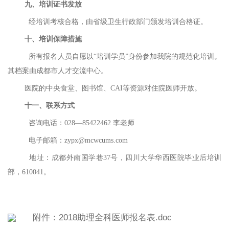
九、培训证书发放
经培训考核合格，由省级卫生行政部门颁发培训合格证。
十、培训保障措施
所有报名人员自愿以
“培训学员”身份参加我院的规范化培训。
其档案由成都市人才交流中心。
医院的中央食堂、图书馆、
CAI等资源对住院医师开放。
十一、联系方式
咨询电话：
028—85422
462 李
老师
电子邮箱：
zypx@mcwcums.com
地址：成都外南国学巷
37号，四川大学华西医院毕业后培训
部，610041。
附件：2018助理全科医师报名表.doc