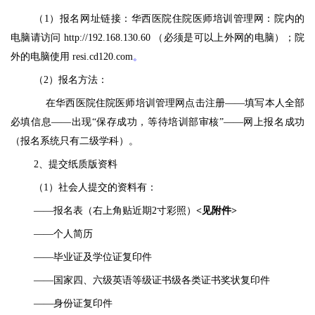
（
1）报名网址链接：华西医院住院医师培训管理网：院内的
电脑请访问 http://192.168.130.60 （必须是可以上外网的电脑）；院
外的电脑使用 resi.cd120.com
。
（
2）报名方法：
在华西医院住院医师培训管理网点击注册
——填写本人全部
必填信息——出现“保存成功，等待培训部审核”——网上报名成功
（报名系统只有二级学科）。
2、提交纸质版资料
（
1）社会人提交的资料有：
——报名表（右上角贴近期2寸彩照）
<见附件>
——个人简历
——
毕业证及学位证
复印件
——国家四、六级英语等级证书级
各类证书奖状
复印件
——身份证复印件