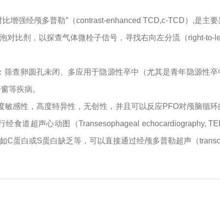
增强经颅多普勒”（contrast-enhanced TCD,c-TC
对比剂，以探查气体微栓子信号，寻找右向左分流（right-to-left
：筛查卵圆孔未闭、多应用于隐源性卒中（尤其是青年隐源性卒
开窗等疾病。
高度敏感性，高度特异性，无创性，并且可以反应PFO对颅脑循
（Transesophageal echocardiography, TEE）检查
白或S蛋白缺乏等，可以直接通过经颅多普勒超声（transcrani