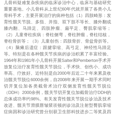
儿骨科疑难复杂疾病的临床诊治中心，临床与基础研究
重要基地。小儿骨科从上世纪60年代就开展了各类小儿
骨科手术，主要开展治疗的病种包括（1）四肢畸形：发
育性髋关节脱、多指、并指、双下肢不等长、膝外翻或
膝内翻、马蹄足、四肢肿瘤、扁平足、臀肌挛缩等；
（2）儿童脊柱疾病：脊柱侧弯，脊柱肿瘤，脊柱结核，
脊柱骨折等；（3）儿童创伤：四肢骨折、骨盆骨折等。
（4）脑瘫后遗症：跟腱挛缩、高弓足、神经性马蹄足
等。特别是在各种髋关节疾病的诊治积累了丰富经验。
1964年和1981年小儿骨科开展Salter和Pemberton手术开
放复位治疗发育性髋关节脱位，手术快、创伤小、成功
率高、疗效好。近特别是自2000年后近二十年来累及收
治髋关节脱位6000余例，自2008年来开展一期手术同时
切开复位加各类截骨术治疗双侧发育性髋关节脱位
（DDH）2000余例，髋关节切开复位加截骨治疗DDH的
总体成功率约98%。有关发育性髋关节脱位诊治及技术
改进、髋关节滑膜唇皱襞崁顿的诊治及注射型臀肌挛缩
症病因和诊治研究曾分别获卫生部科技进步二等奖及四