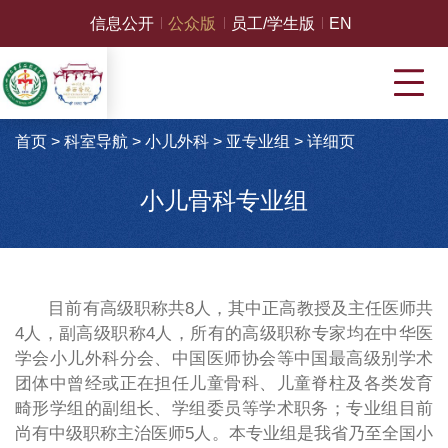
信息公开
公众版
员工/学生版
EN
首页
>
科室导航
>
小儿外科
>
亚专业组
>
详细页
小儿骨科专业组
目前有高级职称共8人，其中正高教授及主任医师共
4人，副高级职称4人，所有的高级职称专家均在中华医
学会小儿外科分会、中国医师协会等中国最高级别学术
团体中曾经或正在担任儿童骨科、儿童脊柱及各类发育
畸形学组的副组长、学组委员等学术职务；专业组目前
尚有中级职称主治医师5人。本专业组是我省乃至全国小