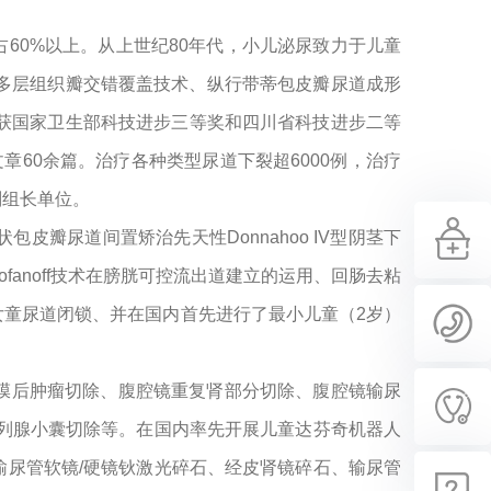
占60%以上。从上世纪80年代，小儿泌尿致力于儿童
多层组织瓣交错覆盖技术、纵行带蒂包皮瓣尿道成形
研究”获国家卫生部科技进步三等奖和四川省科技进步二等
60余篇。治疗各种类型尿道下裂超6000例，治疗
副组长单位。
瓣尿道间置矫治先天性Donnahoo IV型阴茎下
fanoff技术在膀胱可控流出道建立的运用、回肠去粘
童尿道闭锁、并在国内首先进行了最小儿童（2岁）
膜后肿瘤切除、腹腔镜重复肾部分切除、腹腔镜输尿
列腺小囊切除等。在国内率先开展儿童达芬奇机器人
尿管软镜/硬镜钬激光碎石、经皮肾镜碎石、输尿管