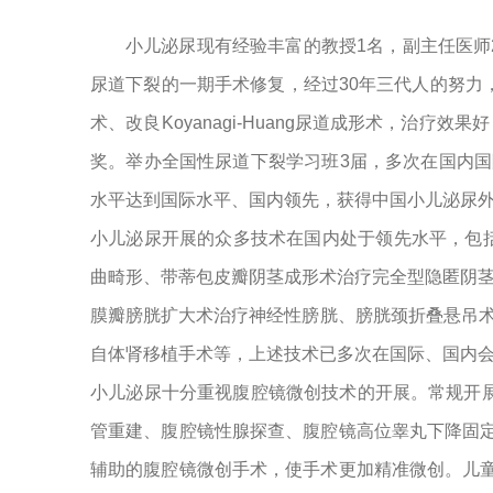
小儿泌尿现有经验丰富的教授1名，副主任医师2
尿道下裂的一期手术修复，经过30年三代人的努
术、改良Koyanagi-Huang尿道成形术，治
奖。举办全国性尿道下裂学习班3届，多次在国内国
水平达到国际水平、国内领先，获得中国小儿泌尿
小儿泌尿开展的众多技术在国内处于领先水平，包括延
曲畸形、带蒂包皮瓣阴茎成形术治疗完全型隐匿阴茎、直
膜瓣膀胱扩大术治疗神经性膀胱、膀胱颈折叠悬吊
自体肾移植手术等，上述技术已多次在国际、国内
小儿泌尿十分重视腹腔镜微创技术的开展。常规开
管重建、腹腔镜性腺探查、腹腔镜高位睾丸下降固
辅助的腹腔镜微创手术，使手术更加精准微创。儿