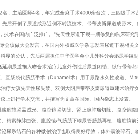
名，主治医师4名，年完成全麻手术4000余台次，三四级手术
力，先后开创了尿道成形近侧不转流技术、带蒂皮瓣尿道成形术、
疗效果好，技术在国内广泛推广。“先天性尿道下裂一期修复的临床
际会议做大会发言，在国内外权威医学杂志发表尿道下裂相关文章
外科界的公认，先后两届担任中华医学会小儿外科分会泌尿学组
期尿道拖入吻合术治疗儿童外伤性后尿道闭锁、纵行带蒂岛状包皮
肠袋代膀胱手术（Duhamel术）用于尿路永久性改道、Mitro
术治疗女孩先天性尿失禁、双侧大阴唇带蒂皮瓣尿道重建术治疗女
会议上进行学术交流，并撰写为文章在国际、国内杂志上发表。
展腹腔镜肾盂成形、腹腔镜肾切除、肾上腺肿瘤切除、腹腔镜腹
定、精索静脉曲张、腹腔镜/气膀胱下输尿管膀胱再植、腹腔镜前
童泌尿系结石的各种微创治疗也取得良好疗效，体外震波碎石、输