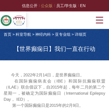
信息公开
公众版
员工/学生版
EN
首页
>
科室导航
>
神经内科
>
亚专业组
>
详细页
【世界癫痫日】我们一直在行动
今天，2022年2月14日，是世界癫痫日。
在国际癫痫病友会（IBE）和国际抗癫痫联盟
（ILAE）联合倡议下，自2015年起，每年二月的第二个
星期一，被确定为国际癫痫日（International Epilepsy
Day， IED）。
第一个国际癫痫日是2015年的2月9日。