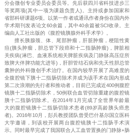
分会微创专业委员会委员等。先后获四川省科技进步三
等奖两项(其中一项为课题负责人)。主持或参加国家和
省部科研课题6项。以第一作者或通讯作者身份在国内外
学术期刊发表论文60余篇，其中40余篇被SCI收录。主
编由人工社出版的《腹腔镜胰腺外科手术学》。
擅长胰腺颈、体、尾部肿瘤，肝脏肿瘤，梗阻性黄
疸(胰头肿瘤，胆总管下段癌和十二指肠肿瘤)，脾脏相
关疾病(淋巴、血液系统相关脾脏疾病及门静脉高压症所
致脾大伴脾功能亢进等)，肝胆管结石病和先天性胆总管
囊肿的外科微创手术治疗。在国内较早开展了高难度的
全腹腔镜下胰十二指肠切除术并成为该手术在国内形成
第二次浪潮的先行者和推动者，目前已完成近400例腹腔
镜胰十二指肠切除术，50例联合血管切除重建的腹腔镜
胰十二指肠切除术。在2014年1月完成了全世界年龄最
大的腹腔镜胰十二指肠切除术患者(89岁高龄胰头癌患
者)。2016年10月，彭兵教授团队曾受巴什基尔国立医科
大学邀请，到该校开展两台腹腔镜胰十二指肠手术演
示。同时最早完成了我国联合人工血管置换的门静脉+肠