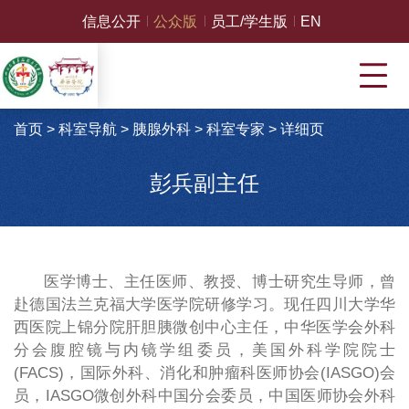
信息公开
公众版
员工/学生版
EN
首页
>
科室导航
>
胰腺外科
>
科室专家
>
详细页
彭兵副主任
医学博士、主任医师、教授、博士研究生导师，曾
赴德国法兰克福大学医学院研修学习。现任四川大学华
西医院上锦分院肝胆胰微创中心主任，中华医学会外科
分会腹腔镜与内镜学组委员，美国外科学院院士
(FACS)，国际外科、消化和肿瘤科医师协会(IASGO)会
员，IASGO微创外科中国分会委员，中国医师协会外科