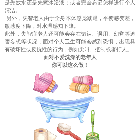
是
先放水还是先擦沐浴液
；或者
完全忘记怎样进行个人
清洁
。
另外，失智老人由于全身本体感觉减退，平衡感变差，
敏感度下降，
对水温感知下降
。
此外，失智症老人还可能会存在
错认、误用、幻觉
等迫
害妄想等状况，面对个人卫生可能会感到恐惧，出现具
有破坏性或反抗性的行为，例如
尖叫、抵制或者打人
。
面对不爱洗澡的老年人
你可以这么做！