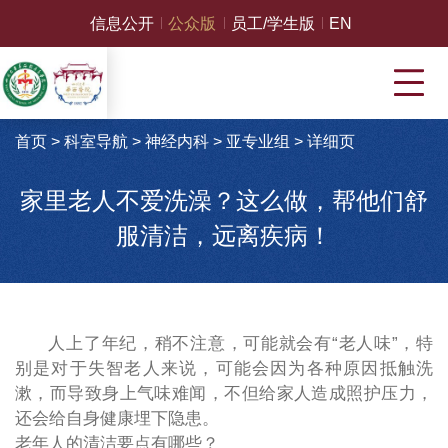
信息公开
公众版
员工/学生版
EN
首页
>
科室导航
>
神经内科
>
亚专业组
>
详细页
家里老人不爱洗澡？这么做，帮他们舒
服清洁，远离疾病！
人上了年纪，稍不注意，可能就会有
“
老人味
”
，特
别是对于失智老人来说，可能会因为各种原因抵触洗
漱，而导致身上气味难闻，不但给家人造成照护压力，
还会给自身健康埋下隐患。
老年人的清洁要点有哪些？