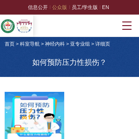
信息公开
公众版
员工/学生版
EN
首页
>
科室导航
>
神经内科
>
亚专业组
>
详细页
如何预防压力性损伤？