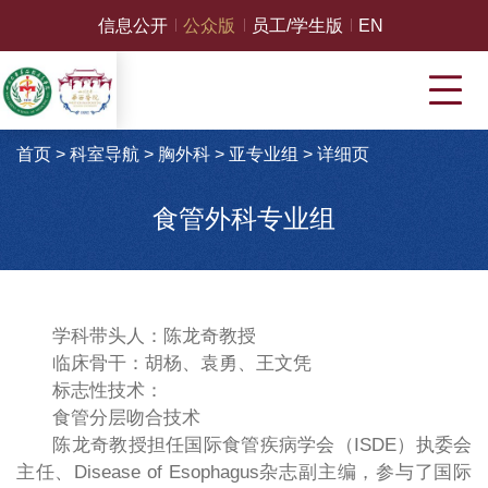
信息公开
公众版
员工/学生版
EN
首页
>
科室导航
>
胸外科
>
亚专业组
>
详细页
食管外科专业组
学科带头人：陈龙奇教授
临床骨干：胡杨、袁勇、王文凭
标志性技术：
食管分层吻合技术
陈龙奇教授担任国际食管疾病学会（ISDE）执委会
主任、Disease of Esophagus杂志副主编，参与了国际